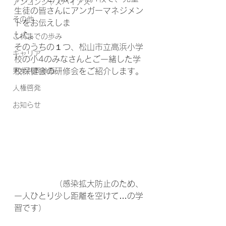
アンコンシャスバイアス
生徒の皆さんにアンガーマネジメン
その他
トをお伝えしま
した。
これまでの歩み
そのうちの１つ、松山市立高浜小学
キャリア
校の小4のみなさんとご一緒した学
男女共同参画
校保健会の研修会をご紹介します。
人権啓発
お知らせ
　　　　　（感染拡大防止のため、
一人ひとり少し距離を空けて…の学
習です）