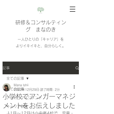
研修＆コンサルティン
グ まなのき
​​一人ひとりの「キャリア」を
よりイキイキと、自分らしく。
記事
全ての記事
Mana Ishii
全ての記事
2022年12月29日
読了時間: 2分
小学校でアンガーマネジ
アンガーマネジメント
メントをお伝えしました
キャリア教育
11月～12月は小中高4校で、児童・