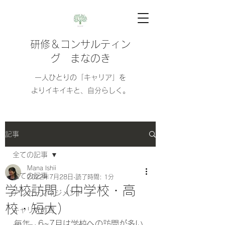
研修＆コンサルティン
グ まなのき
​​一人ひとりの「キャリア」を
よりイキイキと、自分らしく。
記事
全ての記事
Mana Ishii
全ての記事
2022年7月28日
読了時間: 1分
学校訪問（中学校・高
アンガーマネジメント
校・短大）
キャリア教育
毎年、6~7月は学校への訪問が多い