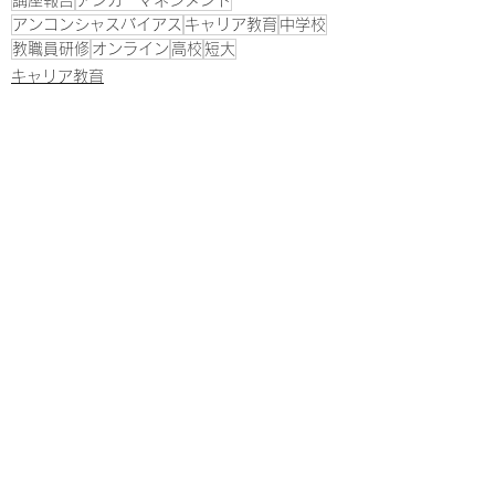
講座報告
アンガーマネジメント
アンコンシャスバイアス
キャリア教育
中学校
教職員研修
オンライン
高校
短大
キャリア教育
すべて表示
最新記事