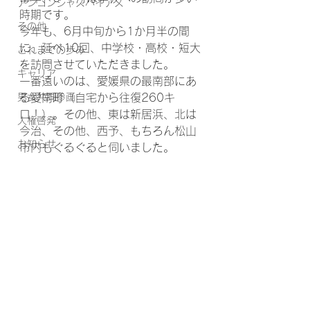
アンコンシャスバイアス
時期です。
その他
今年も、6月中旬から1か月半の間
に、延べ10回、中学校・高校・短大
これまでの歩み
を訪問させていただきました。
キャリア
一番遠いのは、愛媛県の最南部にあ
男女共同参画
る愛南町（自宅から往復260キ
ロ！）。その他、東は新居浜、北は
人権啓発
今治、その他、西予、もちろん松山
お知らせ
市内もぐるぐると伺いました。