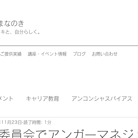
まなのき
キイキと、自分らしく。
ご提供実績
講座・イベント情報
ブログ
お問い合わせ
メント
キャリア教育
アンコンシャスバイアス
年11月23日
読了時間: 1分
ア
男女共同参画
人権啓発
お知らせ
委員会でアンガーマネジ