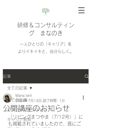
研修＆コンサルティン
グ まなのき
​​一人ひとりの「キャリア」を
よりイキイキと、自分らしく。
記事
全ての記事
Mana Ishii
全ての記事
2024年7月13日
読了時間: 1分
公開講座のお知らせ
アンガーマネジメント
「リビングまつやま（7/12号）」に
キャリア教育
も掲載されていましたので、既にご