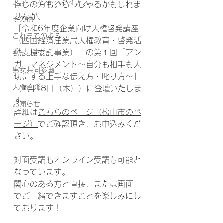
アンコンシャスバイアス
存じの方もいらっしゃるかもしれま
せんが、
その他
「令和6年度企業向け人権啓発講座
これまでの歩み
（四国経済産業局人権教育・啓発活
動支援委託事業）」の第１回「アン
キャリア
ガーマネジメント～自分も相手も大
男女共同参画
切にする上手な伝え方・叱り方～」
人権啓発
（7月18日（木））に登壇いたしま
す。
お知らせ
詳細は
こちらのページ（松山市のペ
ージ）
でご確認頂き、お申込みくだ
さい。
対面受講もオンライン受講も可能と
なっています。
関心のある方と直接、または画面上
でご一緒できますことを楽しみにし
ております！