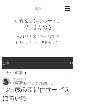
研修＆コンサルティン
グ まなのき
​​一人ひとりの「キャリア」を
よりイキイキと、自分らしく。
記事
全ての記事
Mana Ishii
全ての記事
2025年4月11日
読了時間: 1分
今年度のご提供サービス
アンガーマネジメント
について
キャリア教育