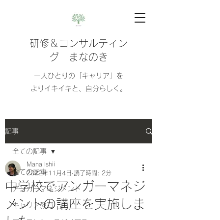
研修＆コンサルティン
グ まなのき
​​一人ひとりの「キャリア」を
よりイキイキと、自分らしく。
記事
全ての記事
Mana Ishii
全ての記事
2022年11月4日
読了時間: 2分
中学校でアンガーマネジ
アンガーマネジメント
メントの講座を実施しま
キャリア教育