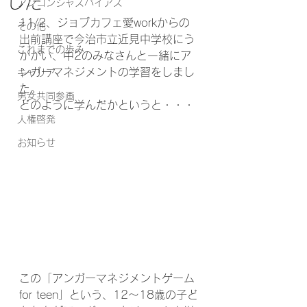
した
アンコンシャスバイアス
11/2、ジョブカフェ愛workからの
その他
出前講座で今治市立近見中学校にう
これまでの歩み
かがい、中2のみなさんと一緒にア
ンガーマネジメントの学習をしまし
キャリア
た。
男女共同参画
どのように学んだかというと・・・
人権啓発
お知らせ
この「アンガーマネジメントゲーム 
for teen」という、12～18歳の子ど